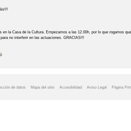
UDAS LIBROS DE TEXTO Y COMEDOR ESCOLAR
NORMATIVA USO 
is!!!
4/2025
PE
PGA
PLAN DE LECTURA DEL CENTRO
PLAN D
 en la Casa de la Cultura. Empezamos a las 12.00h, por lo que rogamos que
DE CENTRO CURSO 25-26
PLAZO EXTRAORDINARIO
PROCESO D
para no interferir en las actuaciones. GRACIAS!!!
IRECCIÓN CRA RÍO TAIBILLA, NERPIO
PUENTE DEL CORPUS!!!
DMISIÓN
PROGRAMA FRUTA Y VERDURA EN COLEGIOS
PROYE
RESOLUCIÓN DE 20/02/2024. AYUDAS INDIVIDUALES TRANSPORTE.
TE BALOMPIÉ
VUELTA AL COLE
VUELTA AL COLE!!!
ADMISI
ección de datos
Mapa del sitio
Accesibilidad
Aviso Legal
Página Prin
E RECLAMACIONES AYUDAS TRANSPORTE Y COMEDOR
NAVIDAD 