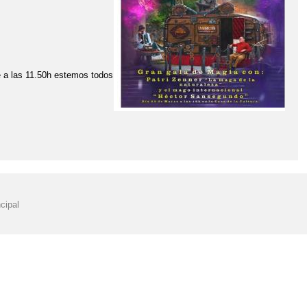
DISPOSITIVOS MÓVILES CENTROS EDUCATIVOS
PDC 23-24
IGITAL DE CENTRO
PLAN DIGITAL DE CENTRO CURSO 2025-2026
 a las 11.50h estemos todos
E ADMISIÓN
PROTOCOLO SALUD EN CENTROS EDUCATIVOS
PDM
PLAN DIRECTOR (GUARDIA CIVIL DE NERPIO)
CTO EDUCATIVO 2023-2024
RECOGIDA DE ROPA MARIOLA SOLIDARIA
ÓN ALUMNADO CURSO 2024/2025
cipal
EN EL CRA RÍO TAIBILLA
¡FIESTA DEL OTOÑO EN EL COLE!