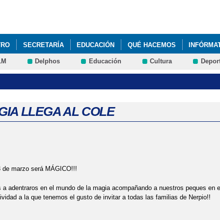
Pasar al
contenido
principal
TRO
SECRETARÍA
EDUCACIÓN
QUÉ HACEMOS
INFÓRMA
LM
Delphos
Educación
Cultura
Depor
S DE TEXTO Y COMEDORES ESCOLARES CURSO 2024/2025
ADMISI
SCOLAR CURSO 24/25
CARRERA SOLIDARIA CONTRA LA LEUCEMIA
MPA DÍA 20/12/2024
CHOCOLATADA CON BOLLERÍA CASERA AMP
GIA LLEGA AL COLE
MEROS AUXÍLIOS EN EL COLE
CHARLA EDUCACIÓN VIAL DENTRO D
DÍA DEL OTOÑO EN EL COLE
ENCUENTRO SOLIDARIO
FELI
23 de marzo será MÁGICO!!!
AVIDAD
FESTIVIDAD CASTILLA- LA MANCHA
FIESTA FIN DE C
a adentraros en el mundo de la magia acompañando a nuestros peques en es
O
I CONVIVENCIA CRAS
INFORMACIÓN FESTIVIDAD LOCAL
ividad a la que tenemos el gusto de invitar a todas las familias de Nerpio!!
N
MER-CRA- DILLO SOLIDARIO
MERCADILLO DE LIBROS EN EL