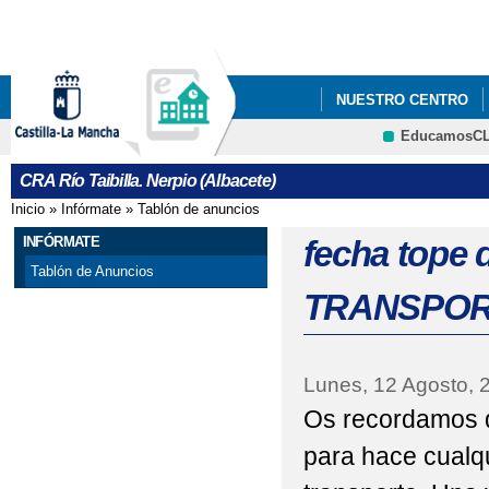
Pa
co
pri
NUESTRO CENTRO
EducamosC
AYUDAS LIBROS DE 
CRFP
CRA Río Taibilla. Nerpio (Albacete)
CALENDARIO ESCOLA
Inicio
»
Infórmate
»
Tablón de anuncios
Se encuentra usted aquí
CARRERA SOLIDARIA 
INFÓRMATE
fecha tope 
Tablón de Anuncios
CHOCOLATADA AMPA D
TRANSPOR
CONVOCATORIA AYUD
CURSO DE PRIMEROS
Lunes, 12 Agosto, 
Os recordamos q
CHARLA EDUCACIÓN V
para hace cualq
DÍA DE LA PAZ
DÍ