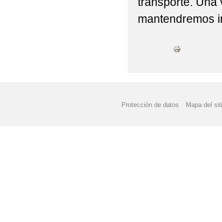
transporte. Una v
FESTIVAL DE NAVIDA
mantendremos i
FIESTA FIN DE CURS
I CONVIVENCIA CRAS
MATERIALES CURSO 2
MERCADILLO DE LIB
Protección de datos
Mapa del sit
NORMATIVA AYUDAS 
NORMATIVA USO DIS
PDC CURSO 2004/202
PLAN DIGITAL DE CE
PLAN DIGITAL DE CE