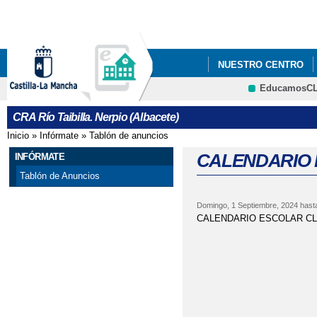
Pa
co
pri
NUESTRO CENTRO
EducamosC
AYUDAS LIBROS DE 
CRFP
CRA Río Taibilla. Nerpio (Albacete)
CALENDARIO ESCOLA
Inicio
»
Infórmate
»
Tablón de anuncios
Se encuentra usted aquí
CARRERA SOLIDARIA 
CALENDARIO 
INFÓRMATE
Tablón de Anuncios
CHOCOLATADA AMPA D
Domingo, 1 Septiembre, 2024
hasta
CONVOCATORIA AYUD
CALENDARIO ESCOLAR CL
CURSO DE PRIMEROS
CHARLA EDUCACIÓN V
DÍA DE LA PAZ
DÍ