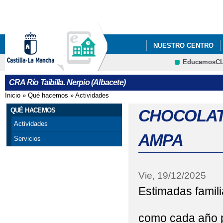
Pa
co
pri
NUESTRO CENTRO
EducamosC
AYUDAS LIBROS DE 
CRFP
CRA Río Taibilla. Nerpio (Albacete)
CALENDARIO ESCOLA
Inicio
»
Qué hacemos
»
Actividades
Se encuentra usted aquí
CARRERA SOLIDARIA 
QUÉ HACEMOS
CHOCOLAT
Actividades
CHOCOLATADA AMPA D
AMPA
Servicios
CONVOCATORIA AYUD
CURSO DE PRIMEROS
Vie, 19/12/2025
Estimadas famili
CHARLA EDUCACIÓN V
DÍA DE LA PAZ
DÍ
como cada año p