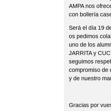
AMPA nos ofre
FESTIVAL DE NAVIDA
con bollería cas
FIESTA FIN DE CURS
Será el día 19 d
I CONVIVENCIA CRAS
os pedimos cola
MATERIALES CURSO 2
uno de los alumn
MERCADILLO DE LIB
JARRITA y CUCH
NORMATIVA AYUDAS 
seguimos respe
compromiso de c
NORMATIVA USO DIS
y de nuestro mar
PDC CURSO 2004/202
PLAN DIGITAL DE CE
PLAN DIGITAL DE CE
Gracias por vues