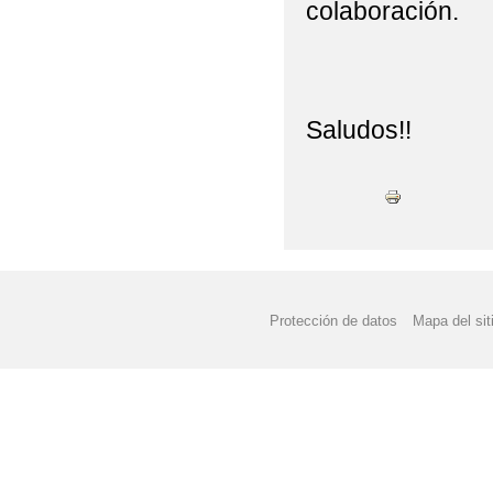
PROTOCOLO SALUD 
colaboración.
PROYECTO DE DIRECC
PLAN DIRECTOR (GUA
Saludos!!
PROGRAMA FRUTA Y 
PUBLICADA LA RESOL
RECOGIDA DE ROPA 
VUELTA AL COLE!!!
Protección de datos
Mapa del sit
FECHA TOPE DE RE
NAVIDAD EN EL CRA R