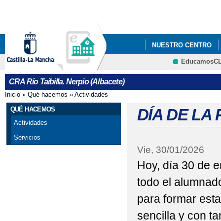
Pa
co
pri
NUESTRO CENTRO
EducamosC
AYUDAS LIBROS DE 
CRFP
CRA Río Taibilla. Nerpio (Albacete)
CALENDARIO ESCOLA
Inicio
»
Qué hacemos
»
Actividades
Se encuentra usted aquí
CARRERA SOLIDARIA 
QUÉ HACEMOS
DÍA DE LA 
Actividades
CHOCOLATADA AMPA D
Servicios
Vie, 30/01/2026
CONVOCATORIA AYUD
Hoy, día 30 de 
CURSO DE PRIMEROS
todo el alumnado
CHARLA EDUCACIÓN V
para formar esta
DÍA DE LA PAZ
DÍ
sencilla y con ta