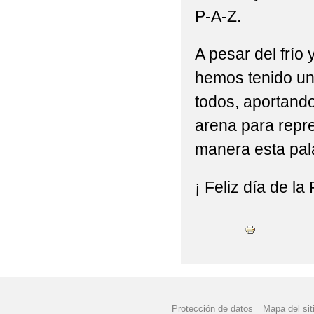
P-A-Z.
FESTIVAL DE NAVIDA
FIESTA FIN DE CURS
A pesar del frío 
hemos tenido un 
I CONVIVENCIA CRAS
todos, aportando
MATERIALES CURSO 2
arena para repre
MERCADILLO DE LIB
manera esta pal
NORMATIVA AYUDAS 
¡ Feliz día de la
NORMATIVA USO DIS
PDC CURSO 2004/202
PLAN DIGITAL DE CE
PLAN DIGITAL DE CE
Protección de datos
Mapa del sit