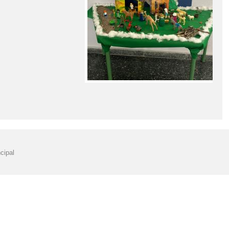
DISPOSITIVOS MÓVILES CENTROS EDUCATIVOS
PDC 23-24
IGITAL DE CENTRO
PLAN DIGITAL DE CENTRO CURSO 2025-2026
E ADMISIÓN
PROTOCOLO SALUD EN CENTROS EDUCATIVOS
PDM
PLAN DIRECTOR (GUARDIA CIVIL DE NERPIO)
CTO EDUCATIVO 2023-2024
RECOGIDA DE ROPA MARIOLA SOLIDARIA
ÓN ALUMNADO CURSO 2024/2025
cipal
EN EL CRA RÍO TAIBILLA
¡FIESTA DEL OTOÑO EN EL COLE!