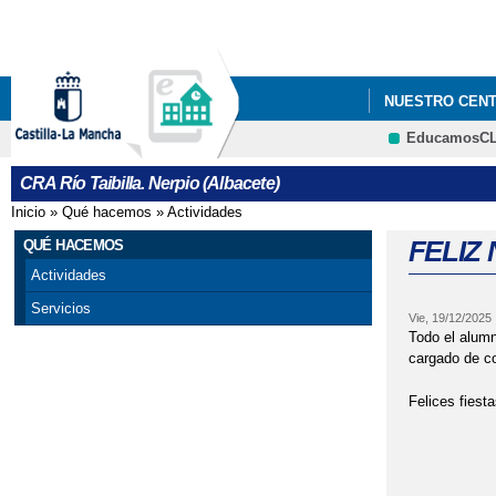
NUESTRO CEN
EducamosC
AYUDAS LIBRO
CRA Río Taibilla. Nerpio (Albacete)
CALENDARIO E
Inicio
»
Qué hacemos
»
Actividades
Se encuentra usted aquí
CHOCOLATADA A
FELIZ 
QUÉ HACEMOS
Actividades
CURSO DE PRI
Servicios
Vie, 19/12/2025
DÍA DE LA PAZ
Todo el alum
cargado de c
FESTIVAL DE N
Felices fiesta
HORARIO JUNI
MATRICULACIÓ