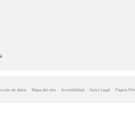
UDAS LIBROS DE TEXTO Y COMEDOR ESCOLAR
NORMATIVA USO 
4/2025
PE
PGA
PLAN DE LECTURA DEL CENTRO
PLAN D
DE CENTRO CURSO 25-26
PLAZO EXTRAORDINARIO
PROCESO D
IRECCIÓN CRA RÍO TAIBILLA, NERPIO
PUENTE DEL CORPUS!!!
DMISIÓN
PROGRAMA FRUTA Y VERDURA EN COLEGIOS
PROYE
RESOLUCIÓN DE 20/02/2024. AYUDAS INDIVIDUALES TRANSPORTE.
TE BALOMPIÉ
VUELTA AL COLE
VUELTA AL COLE!!!
ADMISI
ección de datos
Mapa del sitio
Accesibilidad
Aviso Legal
Página Prin
E RECLAMACIONES AYUDAS TRANSPORTE Y COMEDOR
NAVIDAD 